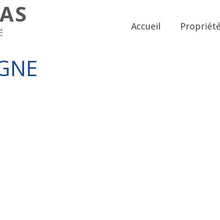
MAS
Accueil
Propriét
É
IGNE