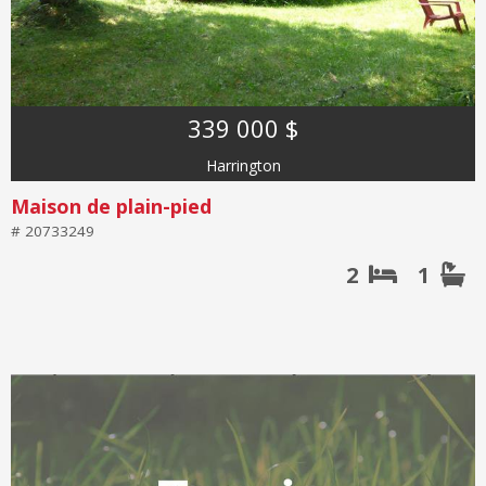
339 000 $
Harrington
Maison de plain-pied
# 20733249
2
1