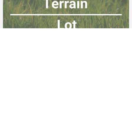
49 000 $
Gore
Terrain
# 14743389
1858 mètres carrés