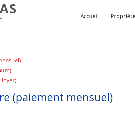
MAS
Accueil
Propriét
É
mensuel)
mum)
 loyer)
ire (paiement mensuel)